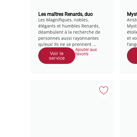
Les maîtres Renards, duo
Myst
Les Magnifiques, nobles,
Aris
élégants et humbles Renards,
Myst
déambulent à la recherche de
étoil
personnes aussi rayonnantes
et vo
qu’eux! Ils ne se prennent …
l’an
Ajouter aux
Voir le
favoris
service