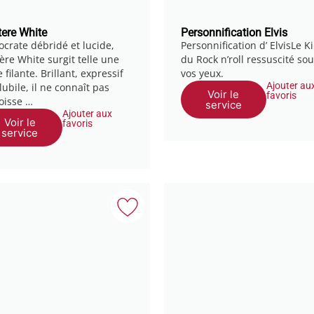
ere White
Personnification Elvis
tocrate débridé et lucide,
Personnification d’ ElvisLe K
ère White surgit telle une
du Rock n’roll ressuscité so
e filante. Brillant, expressif
vos yeux.
Ajouter au
lubile, il ne connaît pas
Voir le
favoris
goisse …
service
Ajouter aux
Voir le
favoris
service