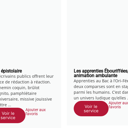
 épistolaire
Les apprenties Ébouriffées
animation ambulante
crivains publics offrent leur
Apprenties au Bac à l’Ori-Fée
ice de rédaction à réaction.
deux comparses sont en sta
hemin coquin, brûlot
parmi les humains. C’est da
gnito, pamphlétaire
un univers ludique qu’elles
iversaire, missive jouissive
Ajouter au
ettre …
Voir le
favoris
Ajouter aux
service
Voir le
favoris
service