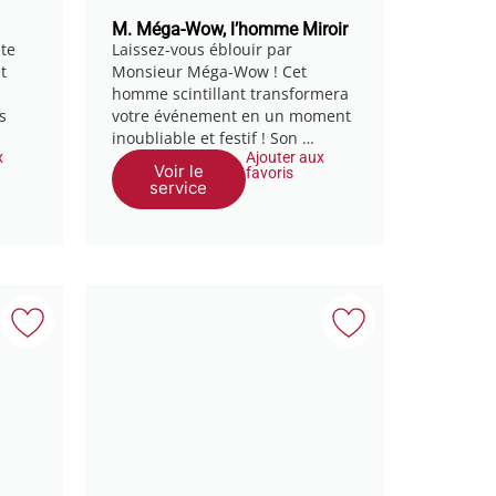
M. Méga-Wow, l’homme Miroir
ite
Laissez-vous éblouir par
t
Monsieur Méga-Wow ! Cet
homme scintillant transformera
s
votre événement en un moment
inoubliable et festif ! Son …
x
Ajouter aux
Voir le
favoris
service