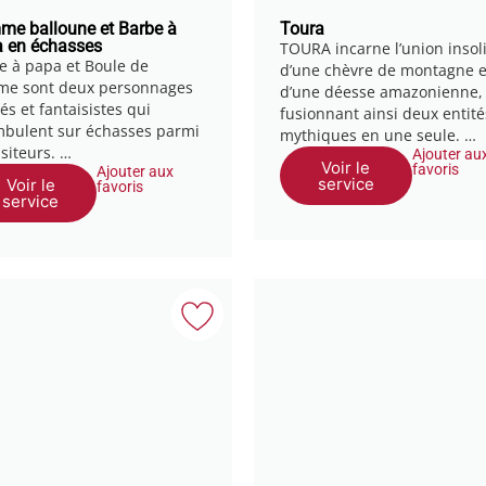
e balloune et Barbe à
Toura
 en échasses
TOURA incarne l’union insol
e à papa et Boule de
d’une chèvre de montagne e
e sont deux personnages
d’une déesse amazonienne,
és et fantaisistes qui
fusionnant ainsi deux entité
bulent sur échasses parmi
mythiques en une seule. …
isiteurs. …
Ajouter au
Voir le
favoris
Ajouter aux
service
Voir le
favoris
service