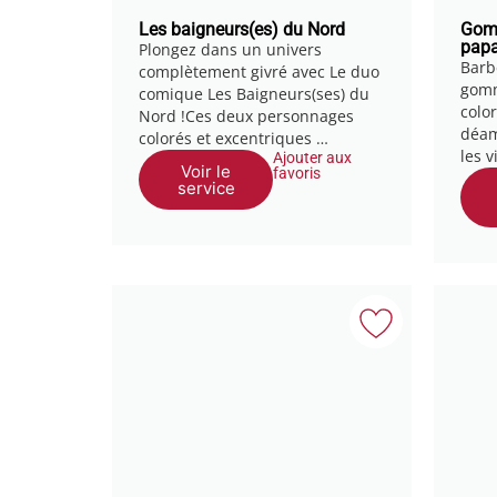
Les baigneurs(es) du Nord
Gomm
papa
Plongez dans un univers
Barb
complètement givré avec Le duo
gomm
comique Les Baigneurs(ses) du
color
Nord !Ces deux personnages
déam
colorés et excentriques …
les v
Ajouter aux
Voir le
favoris
service