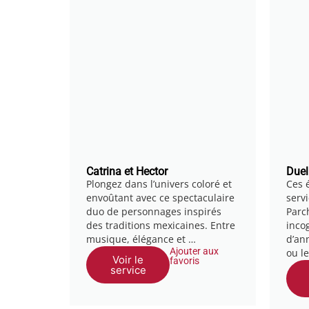
Catrina et Hector
Duel
Plongez dans l’univers coloré et
Ces é
envoûtant avec ce spectaculaire
serv
duo de personnages inspirés
Parc
des traditions mexicaines. Entre
inco
musique, élégance et …
d’ann
Ajouter aux
ou l
Voir le
favoris
service