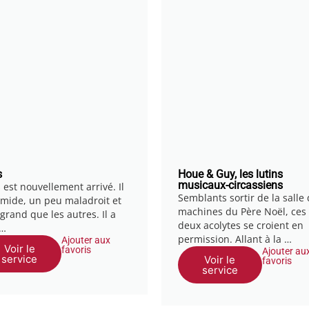
s
Houe & Guy, les lutins
musicaux-circassiens
 est nouvellement arrivé. Il
Semblants sortir de la salle
timide, un peu maladroit et
machines du Père Noël, ces
grand que les autres. Il a
deux acolytes se croient en
 …
permission. Allant à la …
Ajouter aux
Voir le
favoris
Ajouter au
service
Voir le
favoris
service