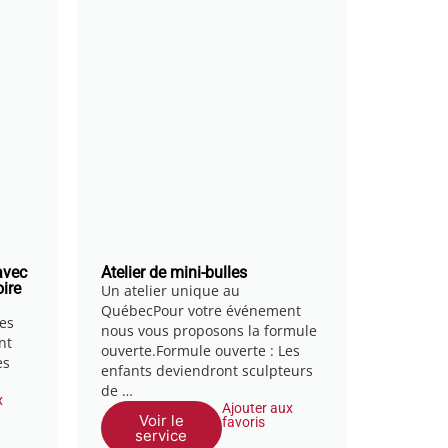
avec
Atelier de mini-bulles
ire
Un atelier unique au
QuébecPour votre événement
es
nous vous proposons la formule
nt
ouverte.Formule ouverte : Les
es
enfants deviendront sculpteurs
de …
x
Ajouter aux
Voir le
favoris
service