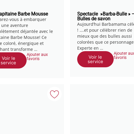
apitaine Barbe Mousse
Spectacle »Barba-Bulle » 
Bulles de savon
arez-vous à embarquer
Aujourd’hui Barbamama cél
 une aventure
! ….et pour célébrer rien de
lètement déjantée avec le
mieux que des bulles aussi
taine Barbe Mousse! Ce
colorées que ce personnage
te coloré, énergique et
Experte en …
chant transforme …
Ajouter au
Ajouter aux
Voir le
favoris
Voir le
favoris
service
service