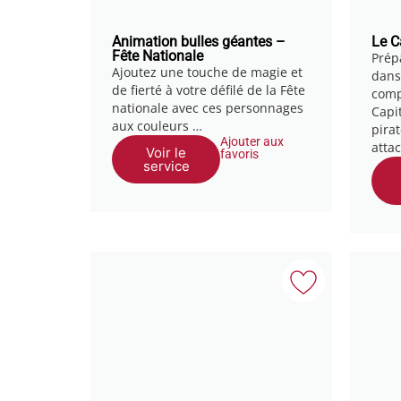
Animation bulles géantes –
Le C
Fête Nationale
Prép
Ajoutez une touche de magie et
dans
de fierté à votre défilé de la Fête
comp
nationale avec ces personnages
Capi
aux couleurs …
pira
Ajouter aux
atta
Voir le
favoris
service