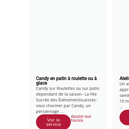
Candy en patin à roulette ou à
Atel
glace
Un a
Candy sur Roulettes ou sur patin
appr
dépendant de la saison– La Fée
savo
Sucrée des ÉvénementsLaissez-
10 m
vous charmer par Candy, un
…
personnage …
Ajouter aux
Voir le
favoris
service