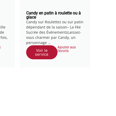
Candy en patin à roulette ou à
glace
Candy sur Roulettes ou sur patin
ille
dépendant de la saison– La Fée
ode
Sucrée des ÉvénementsLaissez-
fois,
vous charmer par Candy, un
personnage …
x
Ajouter aux
Voir le
favoris
service