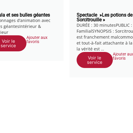
la et ses bulles géantes
Spectacle »Les potions de
Sorcitrouille »
onnages d’animation avec
DURÉE : 30 minutesPUBLIC :
es géantesIntérieur &
FamilialSYNOPSIS : Sorcitrou
rieur
est franchement malcomm
Ajouter aux
Voir le
favoris
et tout-à-fait attachante à la 
service
la vérité est …
Ajouter au
Voir le
favoris
service