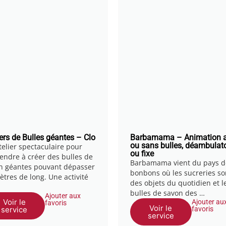
iers de Bulles géantes – Clo
Barbamama – Animation 
ou sans bulles, déambulato
telier spectaculaire pour
ou fixe
endre à créer des bulles de
Barbamama vient du pays d
n géantes pouvant dépasser
bonbons où les sucreries so
ètres de long. Une activité
des objets du quotidien et l
bulles de savon des …
Ajouter aux
Voir le
Ajouter au
favoris
Voir le
service
favoris
service