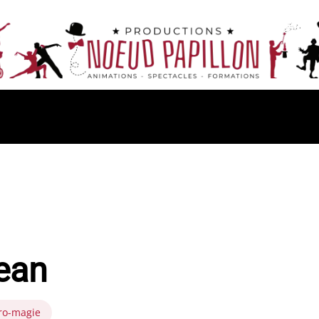
ean
ro-magie