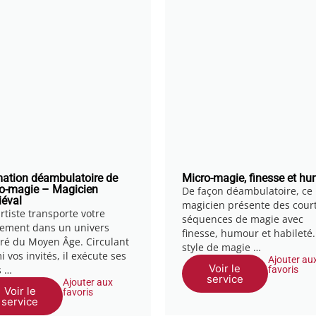
ation déambulatoire de
Micro-magie, finesse et h
o-magie – Magicien
De façon déambulatoire, ce
éval
magicien présente des cour
rtiste transporte votre
séquences de magie avec
ement dans un univers
finesse, humour et habileté.
iré du Moyen Âge. Circulant
style de magie …
 vos invités, il exécute ses
Ajouter au
Voir le
s …
favoris
service
Ajouter aux
Voir le
favoris
service