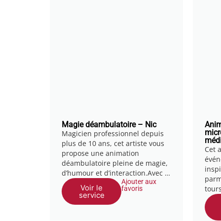
Magie déambulatoire – Nic
Anim
micr
Magicien professionnel depuis
médi
plus de 10 ans, cet artiste vous
Cet a
propose une animation
évén
déambulatoire pleine de magie,
insp
d’humour et d’interaction.Avec …
parmi
Ajouter aux
Voir le
tour
favoris
service