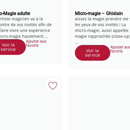
o-Magie adulte
Micro-magie – Ghislain
rtiste magicien va à la
aissez la magie prendre vie
ontre de vos invités afin de
les yeux de vos invités ! La
 faire vivre une expérience
micro-magie, aussi appelée
icro-magie hautement …
magie rapprochée (close-up)
Ajouter aux
…
Voir le
favoris
Ajouter au
service
Voir le
favoris
service