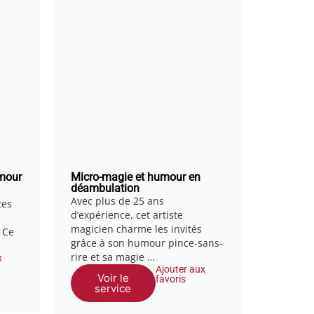
umour
Micro-magie et humour en
déambulation
Avec plus de 25 ans
tes
d’expérience, cet artiste
magicien charme les invités
 Ce
grâce à son humour pince-sans-
rire et sa magie …
x
Ajouter aux
Voir le
favoris
service