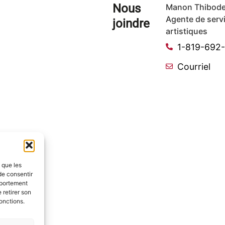
Nous
Manon Thibode
Agente de serv
joindre
artistiques
1-819-692
Courriel
s que les
de consentir
mportement
 retirer son
onctions.