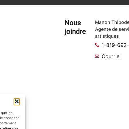
Nous
Manon Thibode
Agente de serv
joindre
artistiques
1-819-692
Courriel
s que les
de consentir
mportement
 retirer son