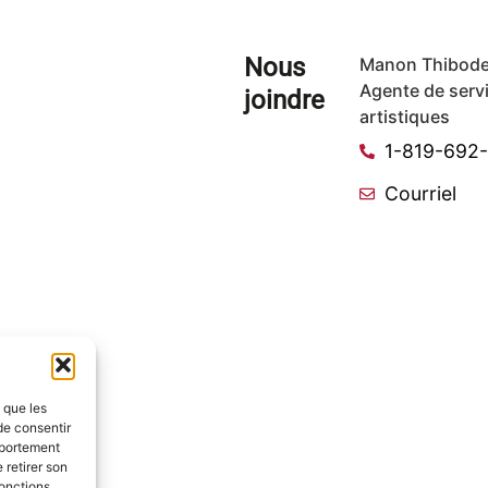
Nous
Manon Thibode
Agente de serv
joindre
artistiques
1-819-692
Courriel
s que les
de consentir
mportement
 retirer son
onctions.