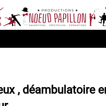
ux , déambulatoire 
ur