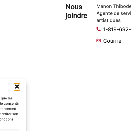
Nous
Manon Thibode
Agente de serv
joindre
artistiques
1-819-692
Courriel
s que les
de consentir
mportement
 retirer son
onctions.