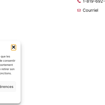
1-819-692
Courriel
s que les
de consentir
mportement
 retirer son
onctions.
férences