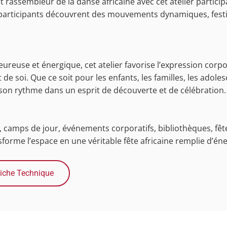
t rassembleur de la danse africaine avec cet atelier particip
 participants découvrent des mouvements dynamiques, festif
euse et énergique, cet atelier favorise l’expression corporel
e soi. Que ce soit pour les enfants, les familles, les adolesc
à son rythme dans un esprit de découverte et de célébration.
es, camps de jour, événements corporatifs, bibliothèques, fêtes
ansforme l’espace en une véritable fête africaine remplie d’én
iche Technique