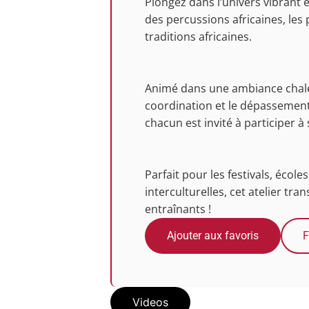
Plongez dans l’univers vibrant e
des percussions africaines, les
traditions africaines.
Animé dans une ambiance chaleur
coordination et le dépassement d
chacun est invité à participer 
Parfait pour les festivals, écol
interculturelles, cet atelier tr
entraînants !
Ajouter aux favoris
F
Videos