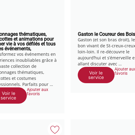
onnages thématiques,
Gaston le Coureur des Bois
ottes et animations pour
Gaston (et son bras droit), le
er vie à vos défilés et tous
bon vivant de St-creux-creu
es événements,
loin-loin. Il re-découvre le
sformez vos événements en
aujourd’hui et s’émerveille 
riences inoubliables grâce à
allant discuter avec …
vaste collection de
Ajouter au
onnages thématiques,
Voir le
favoris
service
ottes et costumes
essionnels. Parfaits pour …
Ajouter aux
Voir le
favoris
service