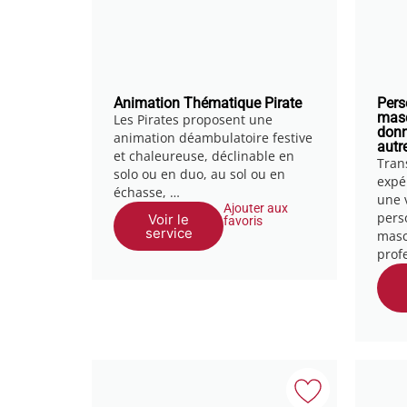
Animation Thématique Pirate
Pers
masc
Les Pirates proposent une
donn
animation déambulatoire festive
autr
et chaleureuse, déclinable en
Tran
solo ou en duo, au sol ou en
expé
échasse, …
une 
Ajouter aux
pers
Voir le
favoris
service
masc
prof