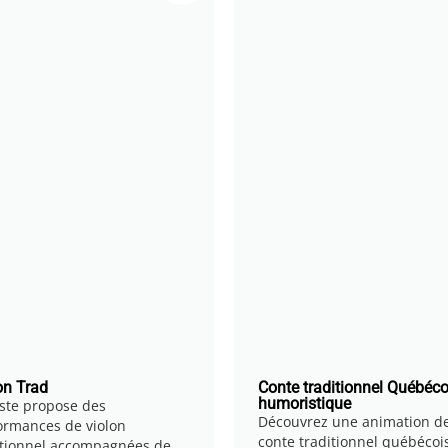
on Trad
Conte traditionnel Québéco
humoristique
tiste propose des
Découvrez une animation d
ormances de violon
conte traditionnel québécoi
itionnel accompagnées de