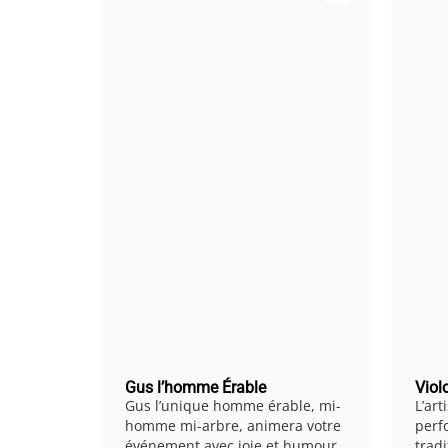
Gus l’homme Érable
Viol
Gus l’unique homme érable, mi-
L’ar
homme mi-arbre, animera votre
perf
événement avec joie et humour.
trad