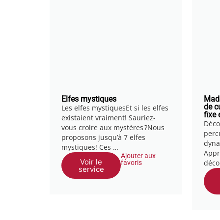
Elfes mystiques
Mada
de c
Les elfes mystiquesEt si les elfes
fixe
existaient vraiment! Sauriez-
Décou
vous croire aux mystères ?Nous
perc
proposons jusqu’à 7 elfes
dyna
mystiques! Ces …
Appre
Ajouter aux
Voir le
déco
favoris
service