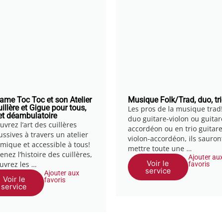
me Toc Toc et son Atelier
Musique Folk/Trad, duo, tr
uillère et Gigue pour tous,
Les pros de la musique trad
 et déambulatoire
duo guitare-violon ou guitar
vrez l’art des cuillères
accordéon ou en trio guitare
ussives à travers un atelier
violon-accordéon, ils sauron
mique et accessible à tous!
mettre toute une …
nez l’histoire des cuillères,
Ajouter au
Voir le
uvrez les …
favoris
service
Ajouter aux
Voir le
favoris
service