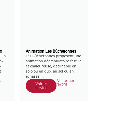
io
Animation Les Bûcheronnes
! En
Les Bûcheronnes proposent une
e-
animation déambulatoire festive
-
et chaleureuse, déclinable en
t
solo ou en duo, au sol ou en
échasse, …
x
Ajouter aux
Voir le
favoris
service