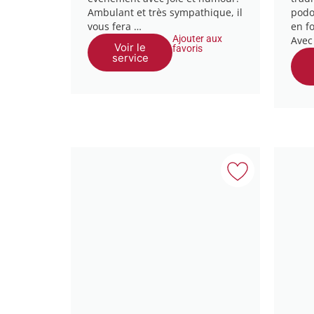
Ambulant et très sympathique, il
podo
vous fera …
en f
Ajouter aux
Avec
Voir le
favoris
service