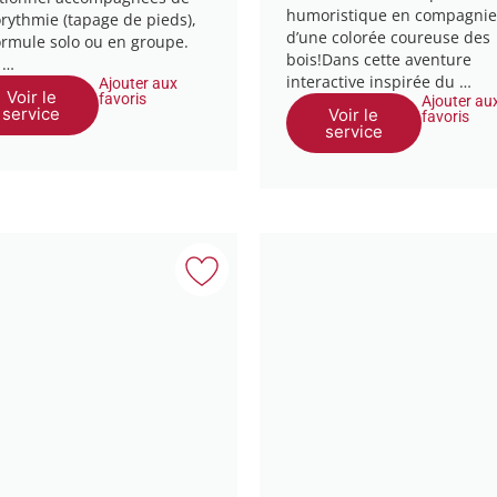
humoristique en compagnie
rythmie (tapage de pieds),
d’une colorée coureuse des
ormule solo ou en groupe.
bois!Dans cette aventure
 …
interactive inspirée du …
Ajouter aux
Voir le
favoris
Ajouter au
service
Voir le
favoris
service