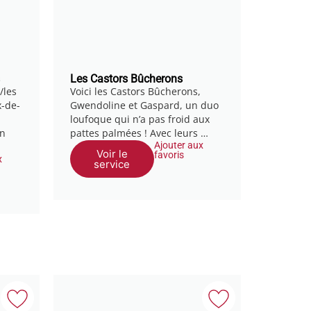
Les Castors Bûcherons
/les
Voici les Castors Bûcherons,
x-de-
Gwendoline et Gaspard, un duo
loufoque qui n’a pas froid aux
en
pattes palmées ! Avec leurs …
Ajouter aux
Voir le
favoris
x
service