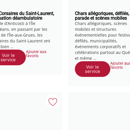
Corsaires du Saint-Laurent,
Chars allégoriques, défilés,
ation déambulatoire
parade et scènes mobiles
Île d’Anticosti à l’Île
Chars allégoriques, scènes
léans, en passant par les
mobiles et structures
 de l’Île-aux-Grues, les
événementielles pour festiva
aires du Saint-Laurent ont
défilés, municipalités,
 bien …
événements corporatifs et
Ajouter aux
célébrations partout au Qu
Voir le
favoris
et même …
service
Ajouter au
Voir le
favoris
service