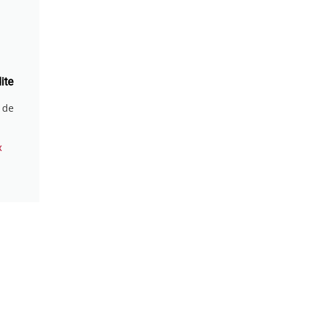
ite
 de
x