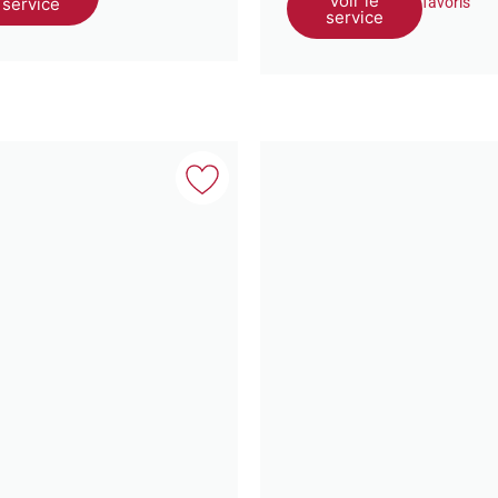
Voir le
service
favoris
service