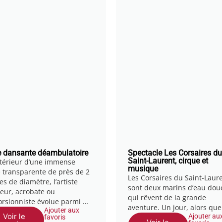
e dansante déambulatoire
Spectacle Les Corsaires du
Saint-Laurent, cirque et
intérieur d’une immense
musique
e transparente de près de 2
Les Corsaires du Saint-Laur
es de diamètre, l’artiste
sont deux marins d’eau dou
eur, acrobate ou
qui rêvent de la grande
orsionniste évolue parmi …
aventure. Un jour, alors que
Ajouter aux
Voir le
Ajouter au
favoris