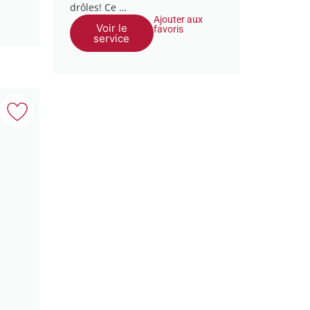
drôles! Ce …
Ajouter aux
Voir le
favoris
service