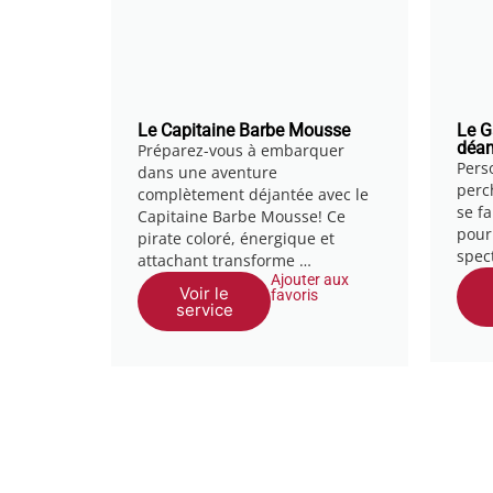
Le Capitaine Barbe Mousse
Le G
déam
Préparez-vous à embarquer
Pers
dans une aventure
perc
complètement déjantée avec le
se f
Capitaine Barbe Mousse! Ce
pour
pirate coloré, énergique et
spec
attachant transforme …
Ajouter aux
Voir le
favoris
service