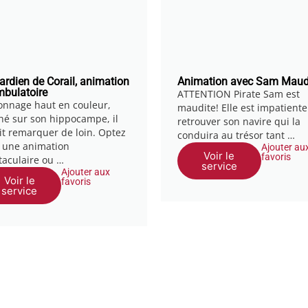
ardien de Corail, animation
Animation avec Sam Maud
bulatoire
ATTENTION Pirate Sam est
onnage haut en couleur,
maudite! Elle est impatiente
hé sur son hippocampe, il
retrouver son navire qui la
ait remarquer de loin. Optez
conduira au trésor tant …
 une animation
Ajouter au
Voir le
favoris
taculaire ou …
service
Ajouter aux
Voir le
favoris
service