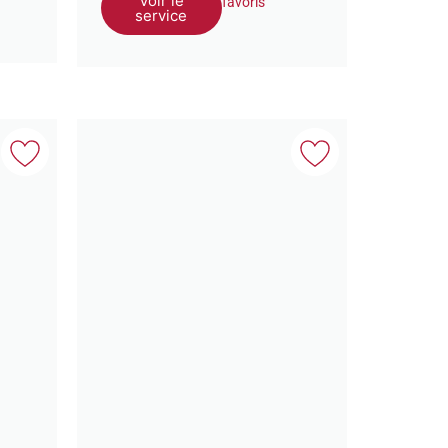
Voir le
favoris
service