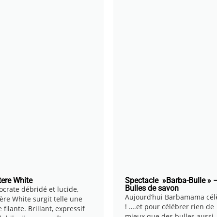
ere White
Spectacle »Barba-Bulle » 
Bulles de savon
ocrate débridé et lucide,
Aujourd’hui Barbamama cél
ère White surgit telle une
! ….et pour célébrer rien de
e filante. Brillant, expressif
mieux que des bulles aussi