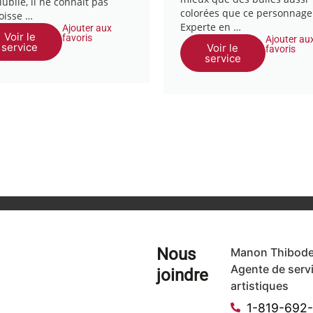
lubile, il ne connaît pas
colorées que ce personnage
goisse …
Experte en …
Ajouter aux
Voir le
favoris
Ajouter au
service
Voir le
favoris
service
Nous
Manon Thibode
Agente de serv
joindre
artistiques
1-819-692