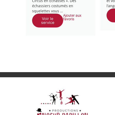
Circus en Échasses ». Des
et vo
échassiers costumés en
l’an
squelettes vous …
Ajouter aux
Voir le
favoris
service