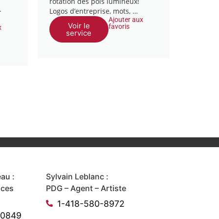
rotation des poïs lumineux!
.
Logos d’entreprise, mots, …
Ajouter aux
Voir le
favoris
x
service
au :
Sylvain Leblanc :
ices
PDG – Agent – Artiste
1-418-580-8972
-0849