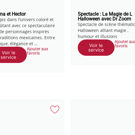
ina et Hector
Spectacle : La Magie de L
Halloween avec Dr Zoom
gez dans l’univers coloré et
Spectacle de scène thémati
ûtant avec ce spectaculaire
Halloween alliant magie ,
de personnages inspirés
humour et illusions
traditions mexicaines. Entre
Ajouter au
que, élégance et …
Voir le
favoris
Ajouter aux
service
Voir le
favoris
service