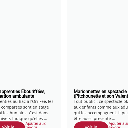
apprenties Ébouriffées,
Marionnettes en spectacle
ation ambulante
(Pitchounette et son Valent
nties au Bac à l’Ori-Fée, les
Tout public : ce spectacle pl
 comparses sont en stage
aux enfants comme aux adu
i les humains. C’est dans
qui les accompagnent. Il pe
nivers ludique qu’elles …
être aussi présenté …
Ajouter aux
Ajouter au
Voir le
Voir le
favoris
favoris