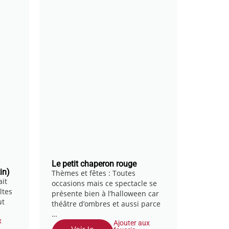
Le petit chaperon rouge
in)
Thèmes et fêtes : Toutes
ait
occasions mais ce spectacle se
ltes
présente bien à l’halloween car
ut
théâtre d’ombres et aussi parce
…
x
Ajouter aux