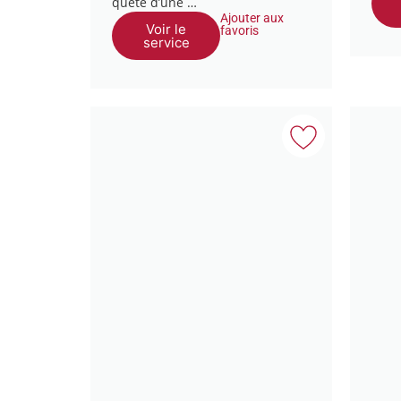
quête d’une …
Ajouter aux
Voir le
favoris
service