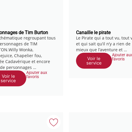
onnages de Tim Burton
Canaille le pirate
thématique regroupant tous
Le Pirate qui a tout vu, tout
personnages de TIM
et qui sait qu’il n’y a rien de
ON.Willy Wonka,
mieux que l’aventure et …
Ajouter au
ejuice, Chapelier fou,
Voir le
favoris
ée Cadavérique et encore
service
 de personnages …
Ajouter aux
Voir le
favoris
service