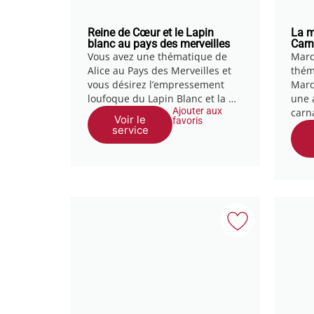
Reine de Cœur et le Lapin
La m
blanc au pays des merveilles
Carn
Vous avez une thématique de
Mard
Alice au Pays des Merveilles et
thém
vous désirez l’empressement
Mard
loufoque du Lapin Blanc et la …
une 
Ajouter aux
carn
Voir le
favoris
service