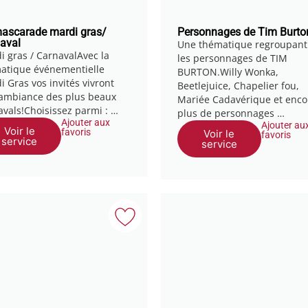
ascarade mardi gras/
Personnages de Tim Burto
aval
Une thématique regroupant
i gras / CarnavalAvec la
les personnages de TIM
atique événementielle
BURTON.Willy Wonka,
i Gras vos invités vivront
Beetlejuice, Chapelier fou,
ambiance des plus beaux
Mariée Cadavérique et enco
avals!Choisissez parmi : …
plus de personnages …
Ajouter aux
Ajouter au
Voir le
favoris
Voir le
favoris
service
service