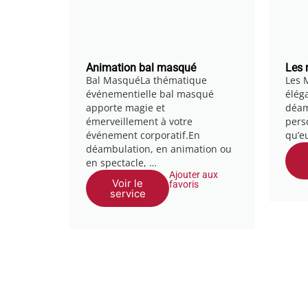
Animation bal masqué
Les 
Bal MasquéLa thématique
Les 
événementielle bal masqué
élég
apporte magie et
déam
émerveillement à votre
pers
événement corporatif.En
qu’e
déambulation, en animation ou
en spectacle, …
Ajouter aux
Voir le
favoris
service