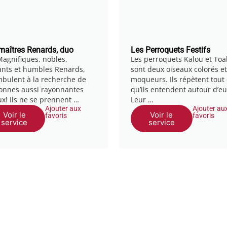
maîtres Renards, duo
Les Perroquets Festifs
Magnifiques, nobles,
Les perroquets Kalou et Toa
ants et humbles Renards,
sont deux oiseaux colorés et
bulent à la recherche de
moqueurs. Ils répètent tout
onnes aussi rayonnantes
qu’ils entendent autour d’eu
ux! Ils ne se prennent …
Leur …
Ajouter aux
Ajouter au
Voir le
Voir le
favoris
favoris
service
service