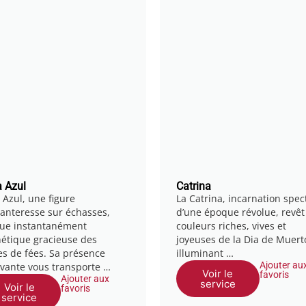
 Azul
Catrina
 Azul, une figure
La Catrina, incarnation spec
anteresse sur échasses,
d’une époque révolue, revêt
ue instantanément
couleurs riches, vives et
thétique gracieuse des
joyeuses de la Dia de Muert
es de fées. Sa présence
illuminant …
Ajouter au
ivante vous transporte …
Voir le
favoris
Ajouter aux
service
Voir le
favoris
service