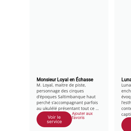
Monsieur Loyal en Échasse
Luna
M. Loyal, maitre de piste,
Luna
personnage des cirques
ench
d’époques Saltimbanque haut
évoq
perché s’accompagnant parfois
l’es
au ukulélé présentant tout ce …
cont
Ajouter aux
capt
Voir le
favoris
service