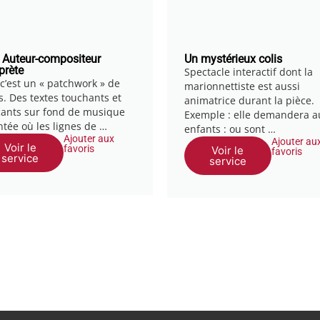
f Auteur-compositeur
Un mystérieux colis
rprète
Spectacle interactif dont la
 c’est un « patchwork » de
marionnettiste est aussi
es. Des textes touchants et
animatrice durant la pièce.
çants sur fond de musique
Exemple : elle demandera a
ntée où les lignes de …
enfants : ou sont …
Ajouter aux
Ajouter au
Voir le
favoris
Voir le
favoris
service
service