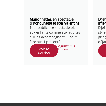
Marionnettes en spectacle
D’je
(Pitchounette et son Valentin)
inte
Tout public : ce spectacle plait
D’jef
aux enfants comme aux adultes
styl
qui les accompagnent. Il peut
grin
être aussi présenté …
déja
Ajouter aux
Voir le
favoris
service