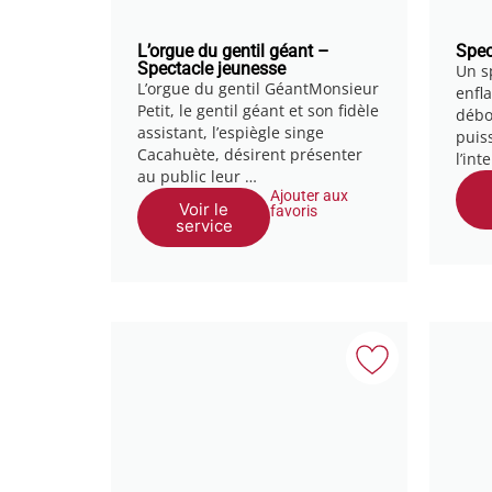
L’orgue du gentil géant –
Spe
Spectacle jeunesse
Un s
L’orgue du gentil GéantMonsieur
enfl
Petit, le gentil géant et son fidèle
débo
assistant, l’espiègle singe
puis
Cacahuète, désirent présenter
l’int
au public leur …
Ajouter aux
Voir le
favoris
service