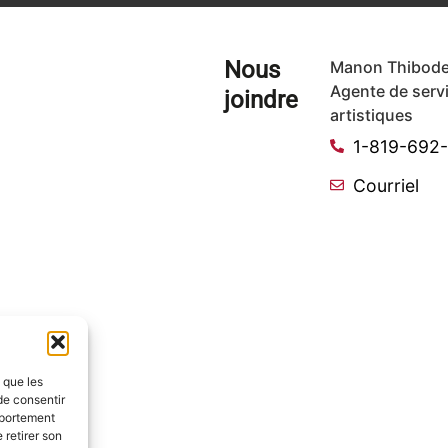
Nous
Manon Thibode
Agente de serv
joindre
artistiques
1-819-692
Courriel
s que les
de consentir
mportement
 retirer son