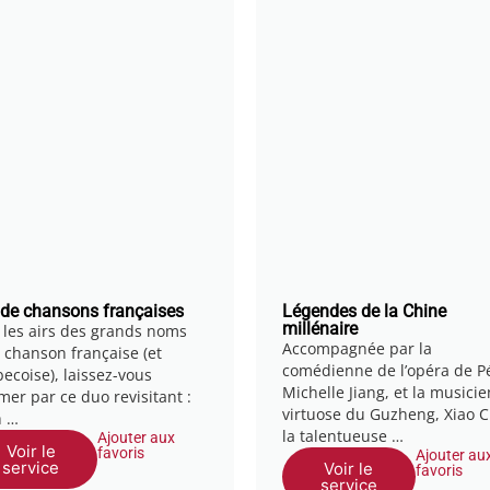
de chansons françaises
Légendes de la Chine
millénaire
 les airs des grands noms
Accompagnée par la
a chanson française (et
comédienne de l’opéra de Pé
ecoise), laissez-vous
Michelle Jiang, et la musici
mer par ce duo revisitant :
virtuose du Guzheng, Xiao 
h …
la talentueuse …
Ajouter aux
Voir le
favoris
Ajouter au
service
Voir le
favoris
service