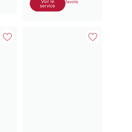
Voir le
favoris
service