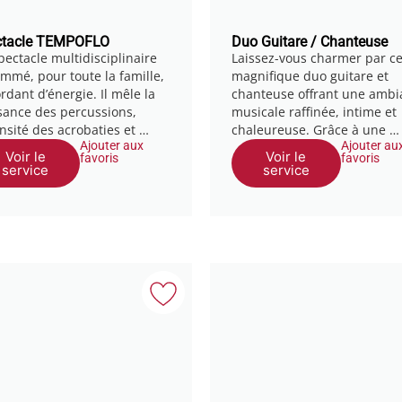
ctacle TEMPOFLO
Duo Guitare / Chanteuse
pectacle multidisciplinaire
Laissez-vous charmer par c
ammé, pour toute la famille,
magnifique duo guitare et
rdant d’énergie. Il mêle la
chanteuse offrant une ambi
sance des percussions,
musicale raffinée, intime et
ensité des acrobaties et …
chaleureuse. Grâce à une …
Ajouter aux
Ajouter au
Voir le
Voir le
favoris
favoris
service
service